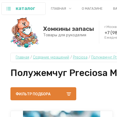
каталог
ГЛАВНАЯ
О МАГАЗИНЕ
В
г.Моск
Хомкины запасы
+7 (9
Товары для рукоделия
Ежеднев
Главная
 / 
Создание украшений
 / 
Preciosa
 / 
Полужемчуг Pr
Полужемчуг Preciosa MA
ФИЛЬТР ПОДБОРА