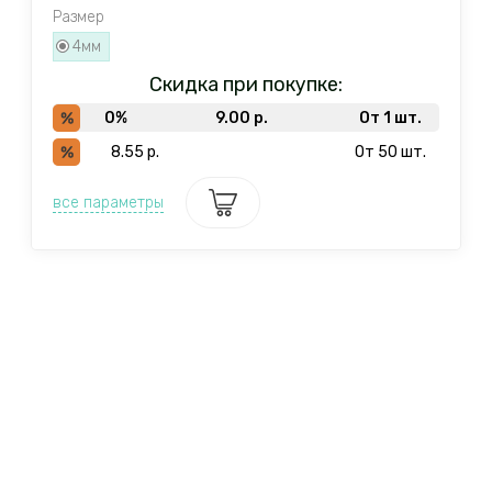
Размер
4мм
Скидка при покупке:
0%
9.00
р.
От 1 шт.
8.55
р.
От 50 шт.
все параметры