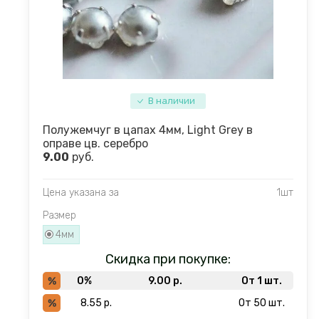
В наличии
Полужемчуг в цапах 4мм, Light Grey в
оправе цв. серебро
9.00
руб.
Цена указана за
1шт
Размер
4мм
Скидка при покупке:
0%
9.00
р.
От 1 шт.
8.55
р.
От 50 шт.