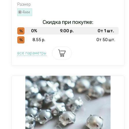
Размер
4мм
Скидка при покупке:
0%
9.00
р.
От 1 шт.
8.55
р.
От 50 шт.
все параметры