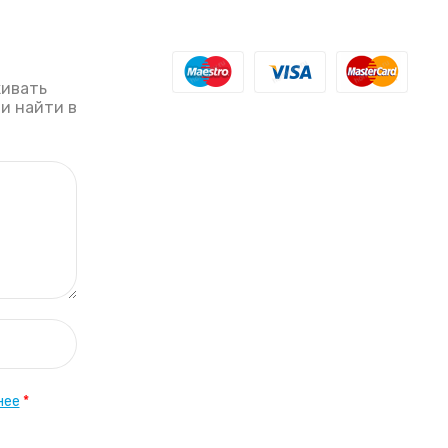
живать
ли найти в
нее
*