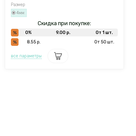
Размер
4мм
Скидка при покупке:
0%
9.00
р.
От 1 шт.
8.55
р.
От 50 шт.
все параметры