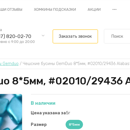
•••
АШИ ОТЗЫВЫ
ХОМКИНЫ ПОДСКАЗКИ
АКЦИИ
ва
87) 820-02-70
Заказать звонок
но с 9:00 до 20:00
ы Gemduo
 / 
Чешские бусины GemDuo 8*5мм, #02010/29436 Alabaste
 8*5мм, #02010/29436 Ala
В наличии
Цена указана за
5г
Размер
8*5мм