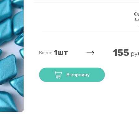
Фа
Це
155
1
шт
ру
Всего:
В корзину