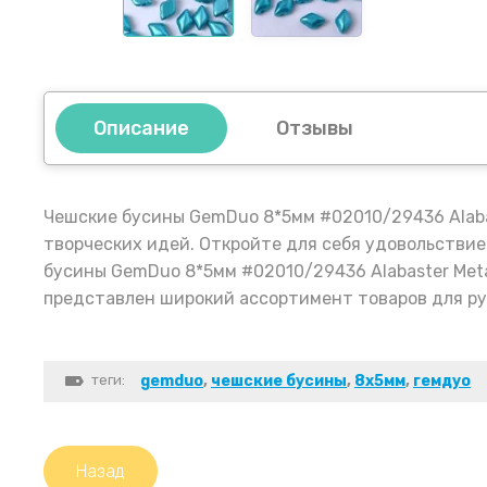
Описание
Отзывы
Чешские бусины GemDuo 8*5мм #02010/29436 Alabas
творческих идей. Откройте для себя удовольствие
бусины GemDuo 8*5мм #02010/29436 Alabaster Meta
представлен широкий ассортимент товаров для рук
теги:
gemduo
,
чешские бусины
,
8х5мм
,
гемдуо
Назад