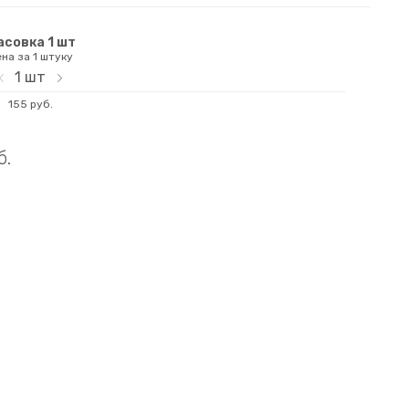
совка 1 шт
на за 1 штуку
1
шт
155 руб.
б.