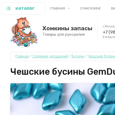
каталог
ГЛАВНАЯ
О МАГАЗИНЕ
В
г.Моск
Хомкины запасы
+7 (9
Товары для рукоделия
Ежеднев
Главная
 / 
Создание украшений
 / 
Бусины
 / 
Чешские бусин
Чешские бусины GemDuo