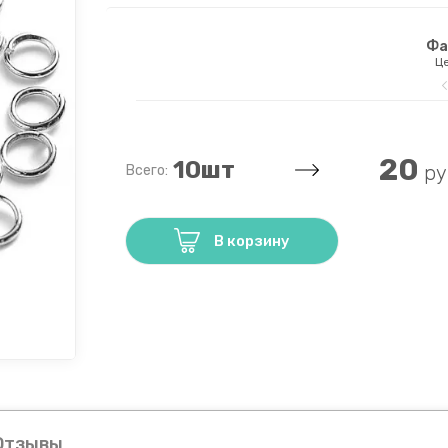
Фа
Це
20
10
шт
ру
Всего:
В корзину
Отзывы