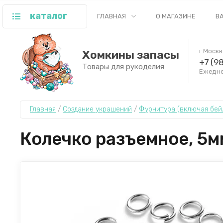
каталог
ГЛАВНАЯ
О МАГАЗИНЕ
В
г.Моск
Хомкины запасы
+7 (9
Товары для рукоделия
Ежеднев
Главная
 / 
Создание украшений
 / 
Фурнитура (включая бейл
Колечко разъемное, 5мм