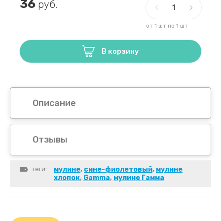
36
руб.
Рондели (
от 1 шт по 1 шт
В корзину
Описание
Отзывы
теги:
мулине
,
сине-фиолетовый
,
мулине
хлопок
,
Gamma
,
мулине Гамма