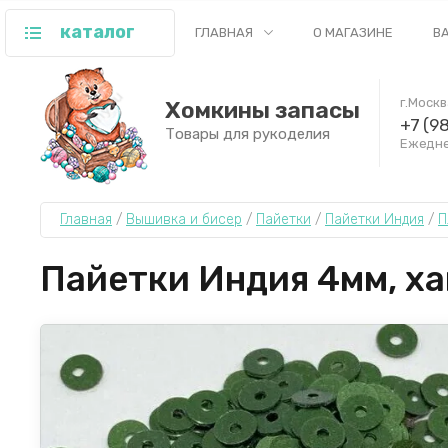
каталог
ГЛАВНАЯ
О МАГАЗИНЕ
В
г.Моск
Хомкины запасы
+7 (9
Товары для рукоделия
Ежеднев
Главная
 / 
Вышивка и бисер
 / 
Пайетки
 / 
Пайетки Индия
 / 
П
Пайетки Индия 4мм, ха