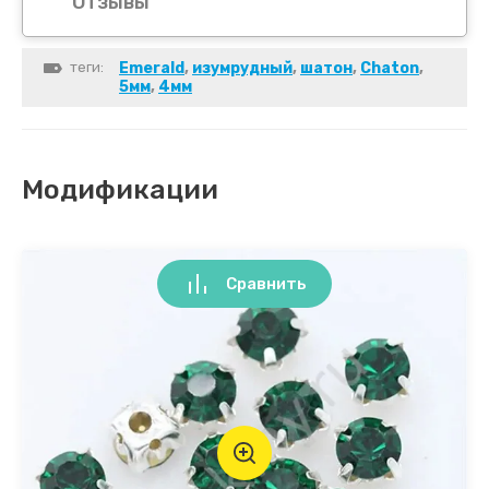
Отзывы
теги:
Emerald
,
изумрудный
,
шатон
,
Chaton
,
5мм
,
4мм
Модификации
Сравнить