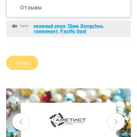
Отзывы
теги:
зеленый опал
,
12мм
,
Dongzhou
,
триллиант
,
Pacific Opal
Назад