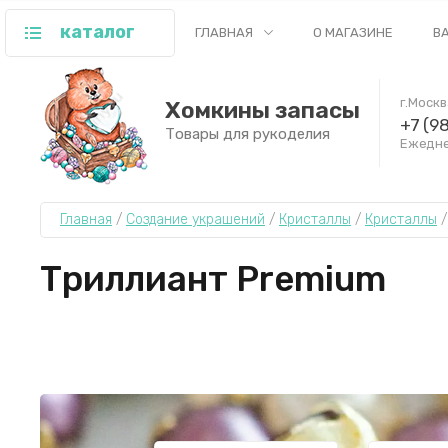
каталог
ГЛАВНАЯ
О МАГАЗИНЕ
В
г.Моск
Хомкины запасы
+7 (9
Товары для рукоделия
Ежеднев
Главная
 / 
Создание украшений
 / 
Кристаллы
 / 
Кристаллы
 /
Триллиант Premium