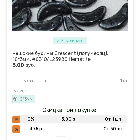
В наличии
Чешские бусины Crescent (полумесяц),
10*3мм, #0310/L23980 Hematite
5.00
руб.
Цена указана за
1шт
Размер
10*3мм
Скидка при покупке:
0%
5.00
р.
От 1 шт.
4.75
р.
От 50 шт.