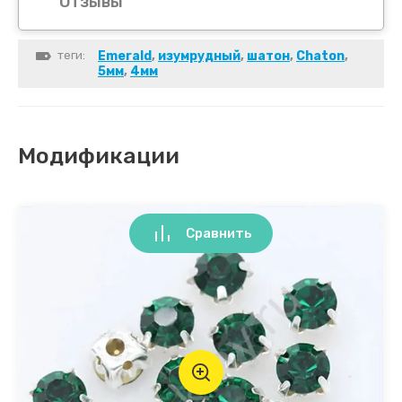
Отзывы
теги:
Emerald
,
изумрудный
,
шатон
,
Chaton
,
5мм
,
4мм
Модификации
Сравнить